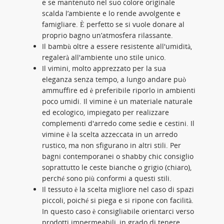
e se mantenuto nel suo colore originale
scalda l’ambiente e lo rende avvolgente e
famigliare. È perfetto se si vuole donare al
proprio bagno un’atmosfera rilassante.
Il bambù oltre a essere resistente all'umidità,
regalerà all'ambiente uno stile unico.
Il vimini, molto apprezzato per la sua
eleganza senza tempo, a lungo andare può
ammuffire ed è preferibile riporlo in ambienti
poco umidi. Il vimine è un materiale naturale
ed ecologico, impiegato per realizzare
complementi d'arredo come sedie e cestini. Il
vimine è la scelta azzeccata in un arredo
rustico, ma non sfigurano in altri stili. Per
bagni contemporanei o shabby chic consiglio
soprattutto le ceste bianche o grigio (chiaro),
perché sono più conformi a questi stili.
Il tessuto è la scelta migliore nel caso di spazi
piccoli, poiché si piega e si ripone con facilità.
In questo caso è consigliabile orientarci verso
prodotti impermeabili, in grado di tenere