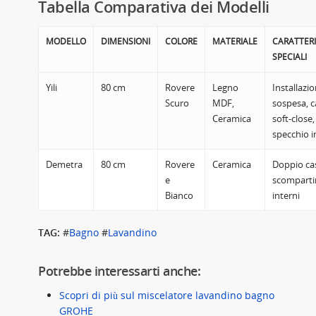
Tabella Comparativa dei Modelli
MODELLO
DIMENSIONI
COLORE
MATERIALE
CARATTERI
SPECIALI
Yili
80 cm
Rovere
Legno
Installazi
Scuro
MDF,
sospesa, c
Ceramica
soft-close,
specchio i
Demetra
80 cm
Rovere
Ceramica
Doppio ca
e
scomparti
Bianco
interni
TAG:
#
Bagno
#
Lavandino
Potrebbe interessarti anche:
Scopri di più sul miscelatore lavandino bagno
GROHE