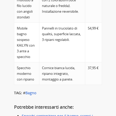
multiuso a
con 2 colorazioni (luce
filo lucido
naturale o fredda).
con angoli
Installazione reversibile.
stondati
Mobile
Pannelli in truciolato di
54,99 €
bagno
qualità, superficie laccata,
sospeso
3 ripiani regolabili.
KAILYN con
3 ante a
specchio
Specchio
Cornice bianca lucida,
37,95 €
moderno
ripiano integrato,
con ripiano
montaggio a parete.
TAG:
#
Bagno
Potrebbe interessarti anche:
Specchi contenitore per il bagno: scopri i