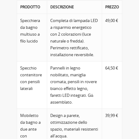
PRODOTTO
DESCRIZIONE
PREZZO
Specchiera
Completa di lampada LED
49,00 €
da bagno
a risparmio energetico
multiuso a
con 2 colorazioni (luce
filo lucido
naturale o fredda).
Perimetro rettificato,
installazione reversibile.
Specchio
Pannelli in legno
64,50 €
contenitore
nobilitato, maniglia
con pensili
cromata, pensili in rovere
laterali
bianco effetto legno,
faretti LED integrati. Già
assemblato.
Mobiletto
Design a parete,
39,99 €
da bagno a
ottimizzazione dello
due ante
spazio, materiali resistenti
con
all'acqua.