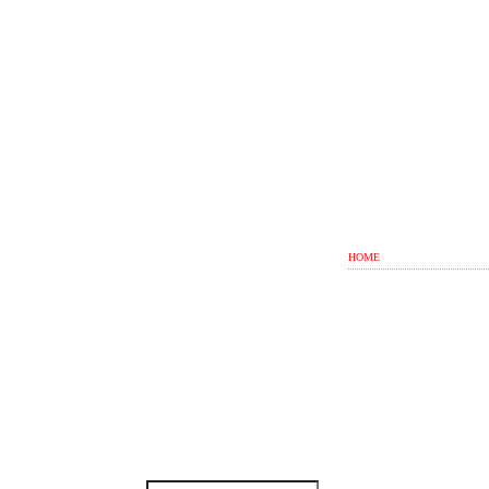
HOME
Lunedi 10 Agosto 126