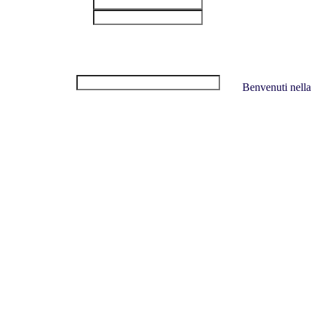
User
Pass
Benvenuti nella