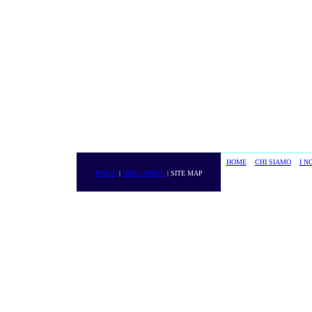
HOME
CHI SIAMO
I N
EMAIL
|
DISCLAIMER
| SITE MAP
DIERRE Srl - Part. IVA 01234