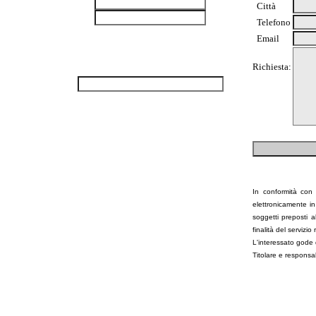
User
Città
Pass
Telefono
Email
Richiesta:
In conformità con l
elettronicamente in
soggetti preposti a
finalità del servizio 
L'interessato gode de
Titolare e responsab