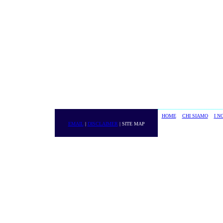
HOME
CHI SIAMO
I N
EMAIL
|
DISCLAIMER
| SITE MAP
DIERRE Srl - Part. IVA 01234