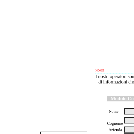
HOME
I nostri operatori so
di informazioni che
Domenica 9 Agosto 126
Modulo Con
Nome
Cognome
Azienda