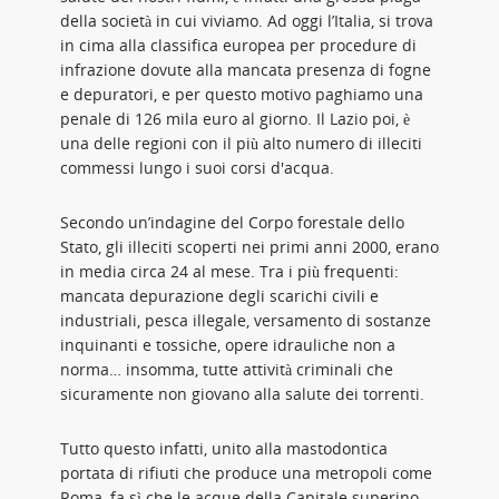
della società in cui viviamo. Ad oggi l’Italia, si trova
in cima alla classifica europea per procedure di
infrazione dovute alla mancata presenza di fogne
e depuratori, e per questo motivo paghiamo una
penale di 126 mila euro al giorno. Il Lazio poi, è
una delle regioni con il più alto numero di illeciti
commessi lungo i suoi corsi d'acqua.
Secondo un’indagine del Corpo forestale dello
Stato, gli illeciti scoperti nei primi anni 2000, erano
in media circa 24 al mese. Tra i più frequenti:
mancata depurazione degli scarichi civili e
industriali, pesca illegale, versamento di sostanze
inquinanti e tossiche, opere idrauliche non a
norma… insomma, tutte attività criminali che
sicuramente non giovano alla salute dei torrenti.
Tutto questo infatti, unito alla mastodontica
portata di rifiuti che produce una metropoli come
Roma, fa sì che le acque della Capitale superino